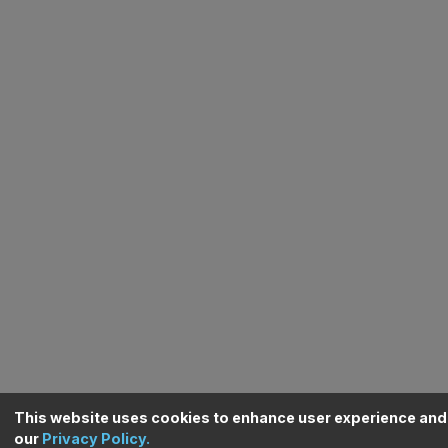
https://mfe.gov.ro/
http://www.regionorde
http://www.facebook
Iasi Municipality | Chimiei Boulevard no. 8 |
+40 7
Building C1| Iasi County.
office
Terms & Conditions
Privacy Policy