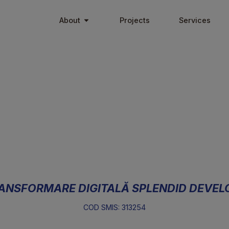
About
About
Projects
Projects
S
S
–
TRANSFORMARE DIGITALĂ SPLENDID