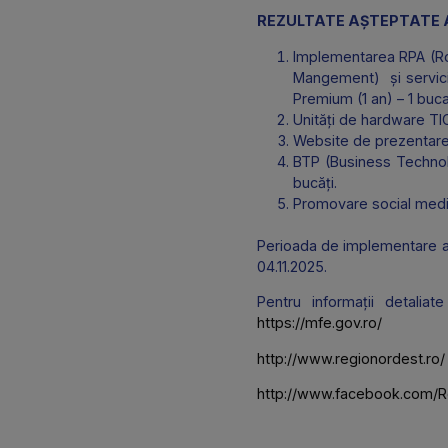
inginerie civila.
Dezvoltarea și 
profesional și p
clienți si angajaț
REZULTATE AȘTEPT
Implementarea R
Mangement) și s
Premium (1 an) –
Unități de hardwa
Website de prez
BTP (Business T
bucăți.
Promovare socia
Perioada de implement
04.11.2025.
Pentru informații d