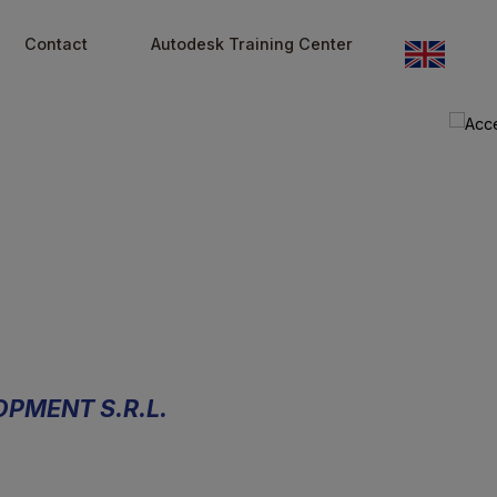
ervices
ervices
Contact
Contact
Autodesk Training Cente
Autodesk Training Cente
 DEVELOPMENT S.R.L.