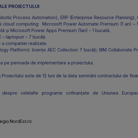
implementarea unei strategii de marketing digital integrat
e promovarea activă pe platformele de social media pentru 
i.
ATE ALE PROIECTULUI
PA (Robotic Process Automation), ERP (Enterprise Resourc
ervicii cloud computing: Microsoft Power Automate Premiu
 1 bucată și Microsoft Power Apps Premium (1an) – 1 bucată.
re TIC – laptopuri – 7 bucăți.
entare a companiei realizate.
echnology Platform): licențe AEC Collection 7 bucăți; BIM C
l media pe perioada de implementare a proiectului.
are a Proiectului este de 12 luni de la data semnării contrac
etaliate despre celelalte programe cofinanțate de Uni