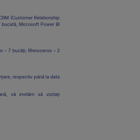
, concentrându-se pe crearea unui website
consolidarea brandului și atragerea de noi
e Planning), CRM (Customer Relationship
m (1 an) – 1 bucată, Microsoft Power BI
ollaborate Pro – 7 bucăți; Rhinoceros – 2
tului de finanțare, respectiv până la data
unea Europeană, vă invităm să vizitați