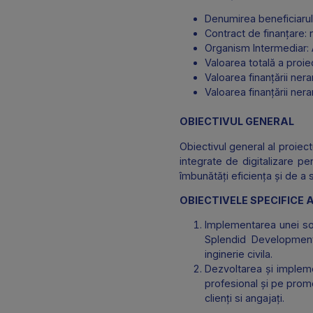
INFORMAȚII GENER
Denumirea benef
Contract de fina
Organism Interm
Valoarea totală a
Valoarea finanță
Valoarea finanță
OBIECTIVUL GENER
Obiectivul general al p
integrate de digital
îmbunătăți eficiența ș
OBIECTIVELE SPECI
Implementarea un
Splendid Develo