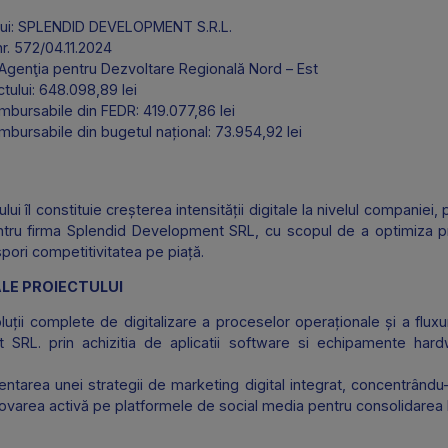
COD SMIS: 313254
ALE
iciarului: SPLENDID DEVELOPMENT S.R.L.
nțare: nr. 572/04.11.2024
ediar: Agenţia pentru Dezvoltare Regională Nord – Est
 proiectului: 648.098,89 lei
rii nerambursabile din FEDR: 419.077,86 lei
rii nerambursabile din bugetul național: 73.954,92 lei
AL
roiectului îl constituie creșterea intensității digitale la niv
izare pentru firma Splendid Development SRL, cu scopul de
i de a spori competitivitatea pe piață.
FICE ALE PROIECTULUI
ei soluții complete de digitalizare a proceselor operațional
pment SRL. prin achizitia de aplicatii software si echip