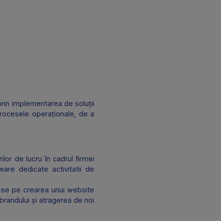
elul companiei, prin implementarea de soluții
 a optimiza procesele operaționale, de a
e și a fluxurilor de lucru în cadrul firmei
amente hardware dedicate activitatii de